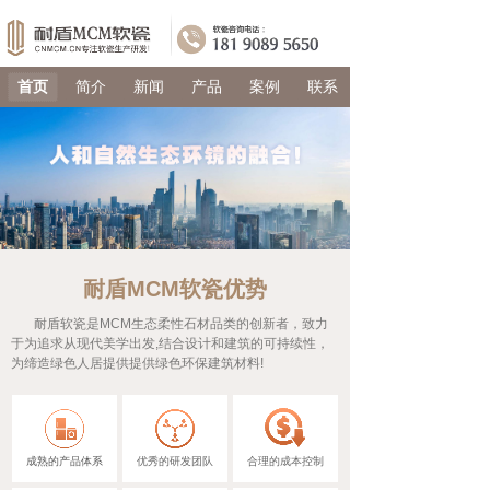
首页
简介
新闻
产品
案例
联系
耐盾MCM软瓷
优势
耐盾软瓷是MCM生态柔性石材品类的创新者，致力
于为追求从现代美学出发,结合设计和建筑的可持续性，
为缔造绿色人居提供提供绿色环保建筑材料!
成熟的产品体系
优秀的研发团队
合理的成本控制