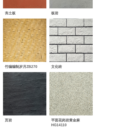
夯土板
板岩
竹编编制岁月ZB270
文化砖
页岩
平面花岗岩黄金麻
HG14110